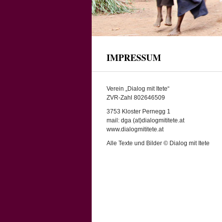
IMPRESSUM
Verein „Dialog mit Itete“
ZVR-Zahl 802646509
3753 Kloster Pernegg 1
mail: dga (at)dialogmititete.at
www.dialogmititete.at
Alle Texte und Bilder © Dialog mit Itete