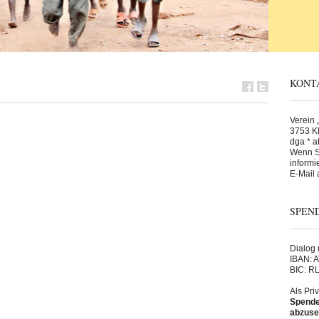
KONT
Verein „
3753 Kl
dga * at
Wenn Si
informi
E-Mail 
SPEN
Dialog m
IBAN: 
BIC: 
Als Pri
Spende 
abzuse