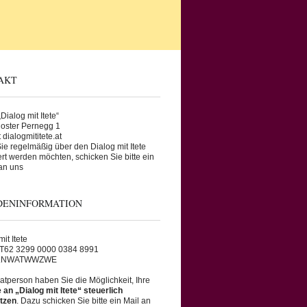
AKT
Dialog mit Itete“
oster Pernegg 1
 dialogmititete.at
e regelmäßig über den Dialog mit Itete
ert werden möchten, schicken Sie bitte ein
an uns
DENINFORMATION
it Itete
AT62 3299 0000 0384 8991
RLNWATWWZWE
vatperson haben Sie die Möglichkeit, Ihre
an „Dialog mit Itete“ steuerlich
tzen
. Dazu schicken Sie bitte ein Mail an