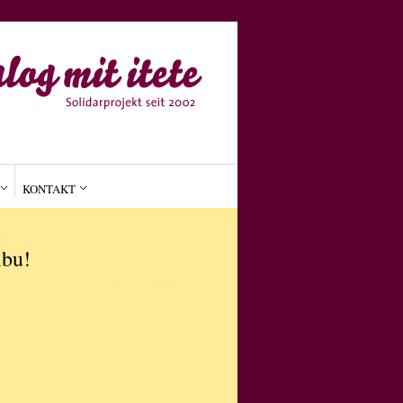
KONTAKT
MEIN
ibu!
on
•
IN
März 29, 2012
Keine Kommentare