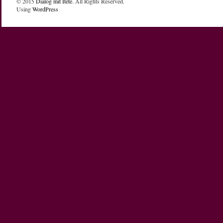
© 2015
Dialog mit Itete
. All Rights Reserved.
Using
WordPress