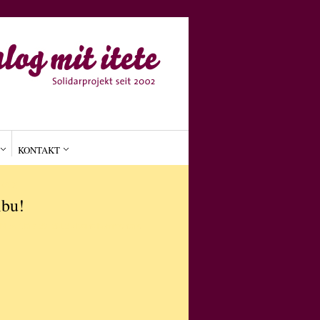
KONTAKT
MEIN
ibu!
on
•
IN
März 29, 2012
Keine Kommentare