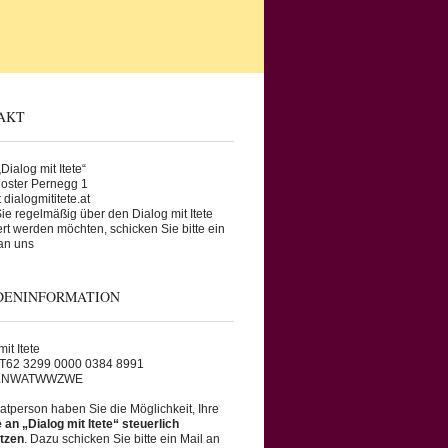
AKT
Dialog mit Itete“
oster Pernegg 1
 dialogmititete.at
e regelmäßig über den Dialog mit Itete
ert werden möchten, schicken Sie bitte ein
an uns
DENINFORMATION
it Itete
AT62 3299 0000 0384 8991
RLNWATWWZWE
vatperson haben Sie die Möglichkeit, Ihre
an „Dialog mit Itete“ steuerlich
tzen
. Dazu schicken Sie bitte ein Mail an