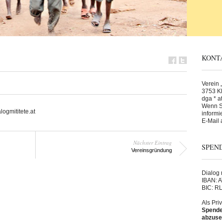
KONT
Verein „
3753 Kl
dga * at
Wenn Si
logmititete.at
informi
E-Mail 
Nächster Eintrag
SPEN
Vereinsgründung
Dialog m
IBAN: 
BIC: 
Als Pri
Spende 
abzuse