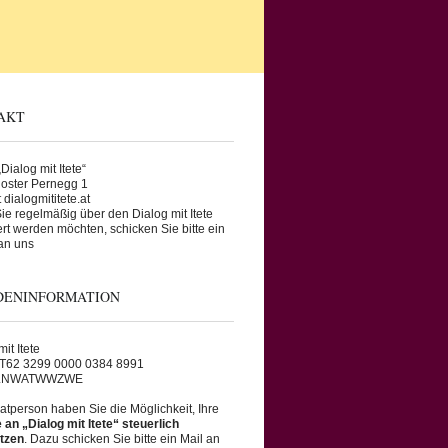
AKT
Dialog mit Itete“
oster Pernegg 1
 dialogmititete.at
e regelmäßig über den Dialog mit Itete
ert werden möchten, schicken Sie bitte ein
an uns
DENINFORMATION
it Itete
AT62 3299 0000 0384 8991
RLNWATWWZWE
vatperson haben Sie die Möglichkeit, Ihre
an „Dialog mit Itete“ steuerlich
tzen
. Dazu schicken Sie bitte ein Mail an