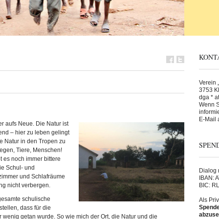
KONT
Verein „
3753 Kl
dga * at
Wenn Si
informi
E-Mail 
r aufs Neue. Die Natur ist
nd – hier zu leben gelingt
ie Natur in den Tropen zu
SPEN
 Regen, Tiere, Menschen!
bt es noch immer bittere
ie Schul- und
Dialog m
nzimmer und Schlafräume
IBAN: 
g nicht verbergen.
BIC: 
gesamte schulische
Als Pri
Spende 
stellen, dass für die
abzuse
wenig getan wurde. So wie mich der Ort, die Natur und die