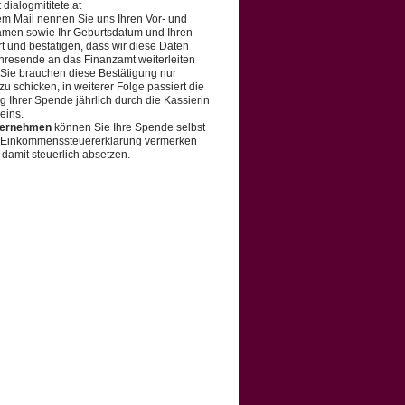
 dialogmititete.at
em Mail nennen Sie uns Ihren Vor- und
men sowie Ihr Geburtsdatum und Ihren
 und bestätigen, dass wir diese Daten
resende an das Finanzamt weiterleiten
 Sie brauchen diese Bestätigung nur
zu schicken, in weiterer Folge passiert die
 Ihrer Spende jährlich durch die Kassierin
eins.
ernehmen
können Sie Ihre Spende selbst
r Einkommenssteuererklärung vermerken
 damit steuerlich absetzen.