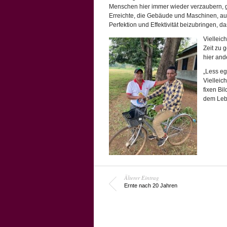
Menschen hier immer wieder verzaubern, g
Erreichte, die Gebäude und Maschinen, au
Perfektion und Effektivität beizubringen, d
Vielleic
Zeit zu 
hier and
„Less eg
Vielleic
fixen Bi
dem Leb
Älterer Eintrag
Ernte nach 20 Jahren