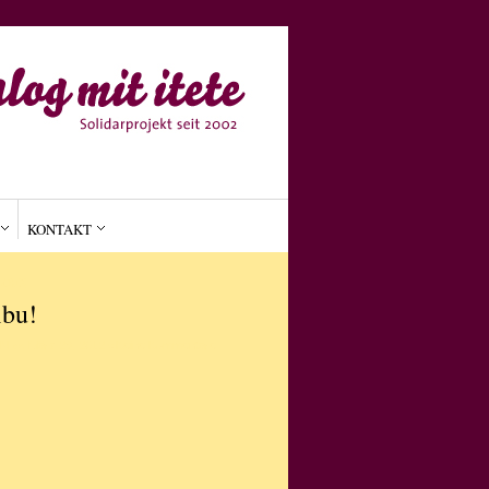
KONTAKT
MEIN
ibu!
on
•
IN
März 29, 2012
Keine Kommentare