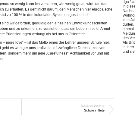
dga * at
enau so wenig kann ich verstehen, wie wenig getan wird, um das
In dies
ch zu erhalten. Es geht nicht darum, den Menschen hier europäische
Nachna
as ist zu 100 % in den kolonialen Systemen gescheitert.
Wohnort
zum Jah
ht sind wir gefordert, geduldig den einzelnen Entwicklungsschritten
dürfen.
geben und zu erkennen, zu verstehen, dass ein Leben in tiefer Armut
einmal 
Meldung
ere Priorisierungen verlangt als bei uns in Österreich.
des Ver
o – more love“ – ist das Motto eines der Lehrer unserer Schule hier.
Als
Unt
in Ihre
ht geht es weniger ums kraftvolle, oft zwängliche Durchsetzen von
und sie
ldern, sondern mehr um jene „Carefulness“, Achtsamkeit vor und mit
en.
Nächster Eintrag
Schule in Itete