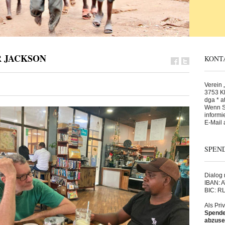
 JACKSON
KONT
Verein „
3753 Kl
dga * at
Wenn Si
informi
E-Mail 
SPEN
Dialog m
IBAN: 
BIC: 
Als Pri
Spende 
abzuse