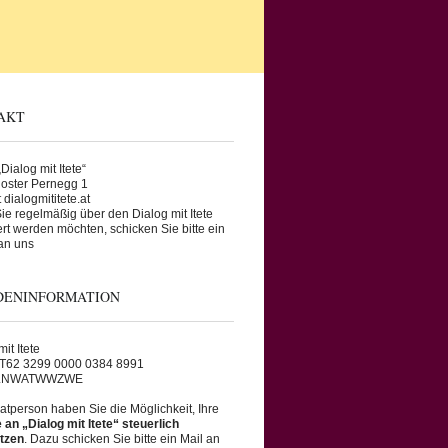
AKT
Dialog mit Itete“
oster Pernegg 1
 dialogmititete.at
e regelmäßig über den Dialog mit Itete
ert werden möchten, schicken Sie bitte ein
an uns
DENINFORMATION
it Itete
AT62 3299 0000 0384 8991
RLNWATWWZWE
vatperson haben Sie die Möglichkeit, Ihre
an „Dialog mit Itete“ steuerlich
tzen
. Dazu schicken Sie bitte ein Mail an