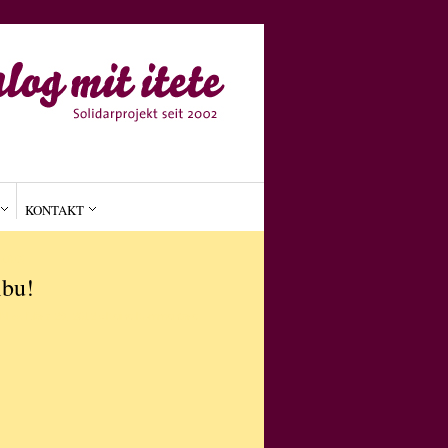
KONTAKT
MEIN
ibu!
on
•
IN
März 29, 2012
Keine Kommentare