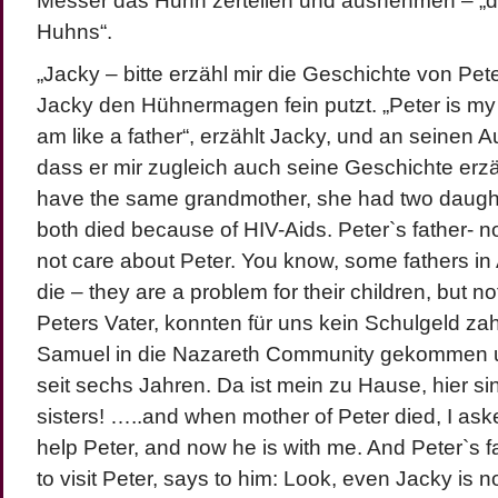
Messer das Huhn zerteilen und ausnehmen – „de
Huhns“.
„Jacky – bitte erzähl mir die Geschichte von Pet
Jacky den Hühnermagen fein putzt. „Peter is my b
am like a father“, erzählt Jacky, und an seinen 
dass er mir zugleich auch seine Geschichte erzä
have the same grandmother, she had two daught
both died because of HIV-Aids. Peter`s father- n
not care about Peter. You know, some fathers in A
die – they are a problem for their children, but n
Peters Vater, konnten für uns kein Schulgeld zah
Samuel in die Nazareth Community gekommen u
seit sechs Jahren. Da ist mein zu Hause, hier sin
sisters! …..and when mother of Peter died, I as
help Peter, and now he is with me. And Peter`s 
to visit Peter, says to him: Look, even Jacky is n